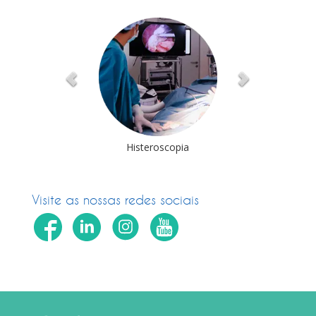
deolaparoscopia
Histeroscopia
Cirurgia Robóti
Visite as nossas redes sociais