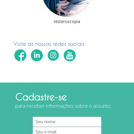
deolaparoscopia
Histeroscopia
Cirurgia Robóti
Visite as nossas redes sociais
Cadastre-se
para receber informações sobre o assunto
E-