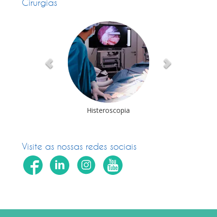
Cirurgias
deolaparoscopia
Histeroscopia
Cirurgia Robóti
Visite as nossas redes sociais