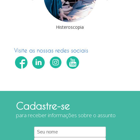
deolaparoscopia
Histeroscopia
Cirurgia Robóti
Visite as nossas redes sociais
Cadastre-se
para receber informações sobre o assunto